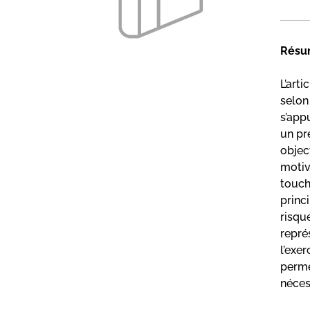
Résu
L’art
selon
s’app
un pr
objec
motiv
touch
princ
risqu
repré
l’exe
perme
néces