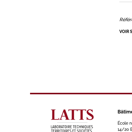
Référ
VOIR 
Bâtim
École n
14/20 