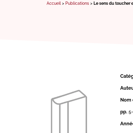
Accueil
>
Publications
>
Le sens du toucher e
Catég
Auteu
Nom d
pp.
5-
Année