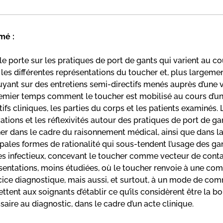
mé :
icle porte sur les pratiques de port de gants qui varient au 
 les différentes représentations du toucher et, plus largemen
uyant sur des entretiens semi-directifs menés auprès d’une 
emier temps comment le toucher est mobilisé au cours d’un
tifs cliniques, les parties du corps et les patients examinés. 
ations et les réflexivités autour des pratiques de port de ga
er dans le cadre du raisonnement médical, ainsi que dans la 
ipales formes de rationalité qui sous-tendent l’usage des gan
es infectieux, concevant le toucher comme vecteur de contam
sentations, moins étudiées, où le toucher renvoie à une co
rcice diagnostique, mais aussi, et surtout, à un mode de co
ttent aux soignants d’établir ce qu’ils considèrent être la bo
saire au diagnostic, dans le cadre d’un acte clinique.