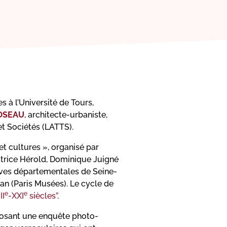
s à l’Université de Tours,
ROSEAU
, architecte-urbaniste,
et Sociétés (LATTS).
et cultures », organisé par
atrice Hérold, Dominique Juigné
hives départementales de Seine-
an (Paris Musées). Le cycle de
e
e
II
-XXI
siècles”
.
oposant une enquête photo-