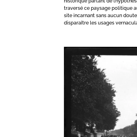
historique partant de l’hypothè
traversé ce paysage politique au
site incarnant sans aucun doute 
disparaître les usages vernacula