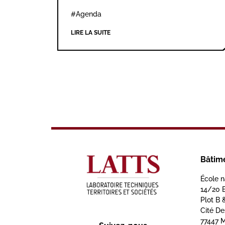
#Agenda
LIRE LA SUITE
Bâtim
École n
14/20 
Plot B 
Cité D
77447 M