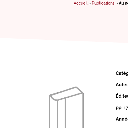
Accueil
>
Publications
>
Au n
Catég
Auteu
Éditeu
pp.
17
Année