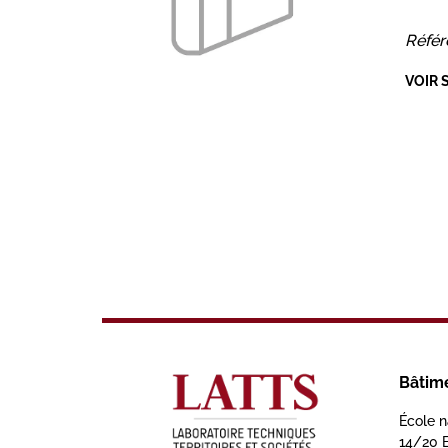
Référ
VOIR 
Bâtim
École n
14/20 