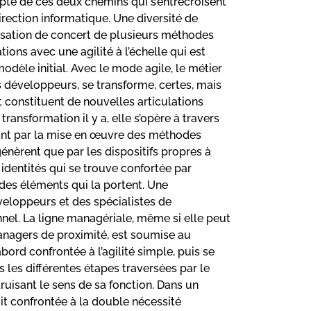
ompte de ces deux chemins qui s’entrecroisent
rection informatique. Une diversité de
ilisation de concert de plusieurs méthodes
tions avec une agilité à l’échelle qui est
dèle initial. Avec le mode agile, le métier
es développeurs, se transforme, certes, mais
t constituent de nouvelles articulations
ransformation il y a, elle s’opère à travers
ant par la mise en œuvre des méthodes
 génèrent que par les dispositifs propres à
 identités qui se trouve confortée par
s des éléments qui la portent. Une
éveloppeurs et des spécialistes de
nnel. La ligne managériale, même si elle peut
anagers de proximité, est soumise au
ord confrontée à l’agilité simple, puis se
dans les différentes étapes traversées par le
uisant le sens de sa fonction. Dans un
t confrontée à la double nécessité