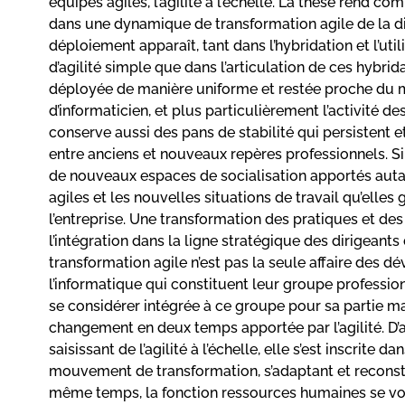
équipes agiles, l’agilité à l’échelle. La thèse rend c
dans une dynamique de transformation agile de la di
déploiement apparaît, tant dans l’hybridation et l’ut
d’agilité simple que dans l’articulation de ces hybrida
déployée de manière uniforme et restée proche du mo
d’informaticien, et plus particulièrement l’activité d
conserve aussi des pans de stabilité qui persistent e
entre anciens et nouveaux repères professionnels. Si t
de nouveaux espaces de socialisation apportés aut
agiles et les nouvelles situations de travail qu’elles
l’entreprise. Une transformation des pratiques et des
l’intégration dans la ligne stratégique des dirigeant
transformation agile n’est pas la seule affaire des d
l’informatique qui constituent leur groupe professio
se considérer intégrée à ce groupe pour sa partie m
changement en deux temps apportée par l’agilité. D’ab
saisissant de l’agilité à l’échelle, elle s’est inscrite 
mouvement de transformation, s’adaptant et reconstr
même temps, la fonction ressources humaines se voi