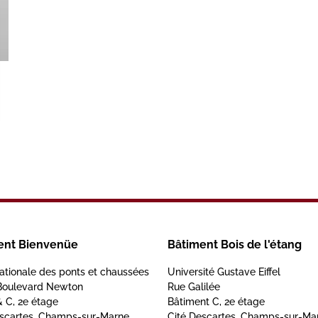
ent Bienvenüe
Bâtiment Bois de l'étang
ationale des ponts et chaussées
Université Gustave Eiffel
Boulevard Newton
Rue Galilée
& C, 2e étage
Bâtiment C, 2e étage
escartes, Champs-sur-Marne
Cité Descartes, Champs-sur-Ma