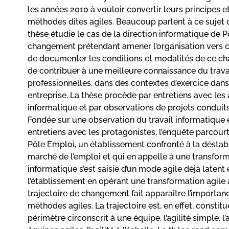
les années 2010 à vouloir convertir leurs principes 
méthodes dites agiles. Beaucoup parlent à ce sujet d
thèse étudie le cas de la direction informatique de Pô
changement prétendant amener l’organisation vers cet
de documenter les conditions et modalités de ce cha
de contribuer à une meilleure connaissance du travai
professionnelles, dans des contextes d’exercice dans
entreprise. La thèse procède par entretiens avec les
informatique et par observations de projets condui
Fondée sur une observation du travail informatique en
entretiens avec les protagonistes, l’enquête parcour
Pôle Emploi, un établissement confronté à la déstab
marché de l’emploi et qui en appelle à une transforma
informatique s’est saisie d’un mode agile déjà latent 
l’établissement en opérant une transformation agile à 
trajectoire de changement fait apparaître l’importa
méthodes agiles. La trajectoire est, en effet, constit
périmètre circonscrit à une équipe, l’agilité simple, l