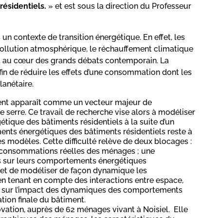
ésidentiels.
» et est sous la direction du Professeur
un contexte de transition énergétique. En effet, les
pollution atmosphérique, le réchauffement climatique
ont au cœur des grands débats contemporain. La
afin de réduire les effets d’une consommation dont les
lanétaire.
ment apparaît comme un vecteur majeur de
 serre. Ce travail de recherche vise alors à modéliser
que des bâtiments résidentiels à la suite d’un
ents énergétiques des bâtiments résidentiels reste à
s modèles. Cette difficulté relève de deux blocages :
 consommations réelles des ménages ; une
s sur leurs comportements énergétiques
r et de modéliser de façon dynamique les
n tenant en compte des interactions entre espace,
a sur l’impact des dynamiques des comportements
ion finale du bâtiment.
ation, auprès de 62 ménages vivant à Noisiel. Elle