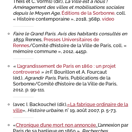
Theis et C. Vorms) (dir.),
La Ville est à nous !
Aménagement des villes et mobilisations sociales
depuis le Moyen Age
,
Éditions de la Sorbonne,
coll.
« Histoire contemporaine », 2018, 368p.
video
F
aire le Grand Paris. Avis des habitants consultés en
1859
, Rennes,
Presses Universitaires de
Rennes
/Comité d’histoire de la Ville de Paris, coll. «
mémoire commune », 2012, 445p.
«
L’agrandissement de Paris en 1860 : un projet
controversé
» in
F. Bourillon et A. Fourcaut
(éd.),
Agrandir Paris
, Paris, Publications de la
Sorbonne/Comité d’histoire de la Ville de Paris,
2012, p. 99-111.
(avec I. Backouche) (dir.),
«La fabrique ordinaire de la
ville
»,
Histoire urbaine
, n° 19, août 2007, p. 5-73.
«
Chronique d’une mort non annoncée
.
L’annexion par
Paris de sa banlieue en 1860 »,
Recherches