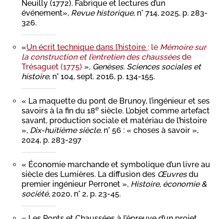
Neuilly (1772). Fabrique et lectures d’un
événement»,
Revue historique
, n° 714, 2025, p. 283-
326.
«
Un écrit technique dans l’histoire
: le
Mémoire sur
la construction et l’entretien des chaussées
de
Trésaguet (1775)
»,
Genèses. Sciences sociales et
histoire
, n° 104, sept. 2016, p. 134-155.
« La maquette du pont de Brunoy, l’ingénieur et ses
e
savoirs à la fin du 18
siècle. L’objet comme artefact
savant, production sociale et matériau de l’histoire
»,
Dix-huitième siècle
, n° 56 : « choses à savoir »,
2024, p. 283-297
« Économie marchande et symbolique d’un livre au
siècle des Lumières. La diffusion des
Œuvres
du
premier ingénieur Perronet »,
Histoire, économie &
société
, 2020, n° 2, p. 23-45.
« Les Ponts et Chaussées à l’épreuve d’un projet