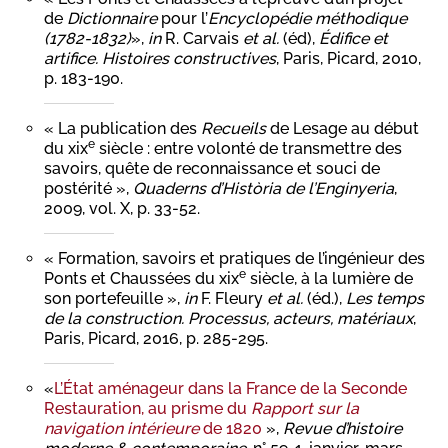
de
Dictionnaire
pour l’
Encyclopédie méthodique
(1782-1832)
»,
in
R. Carvais
et al.
(éd),
Édifice et
artifice. Histoires constructives
, Paris, Picard, 2010,
p. 183-190.
« La publication des
Recueils
de Lesage au début
e
du xix
siècle : entre volonté de transmettre des
savoirs, quête de reconnaissance et souci de
postérité »,
Quaderns d’Història de l’Enginyeria
,
2009, vol. X, p. 33-52.
« Formation, savoirs et pratiques de l’ingénieur des
e
Ponts et Chaussées du xix
siècle, à la lumière de
son portefeuille »,
in
F. Fleury
et al.
(éd.),
Les temps
de la construction. Processus, acteurs, matériaux
,
Paris, Picard, 2016, p. 285-295.
«
L’État aménageur dans la France de la Seconde
Restauration, au prisme du
Rapport sur la
navigation intérieure
de 1820
»,
Revue d’histoire