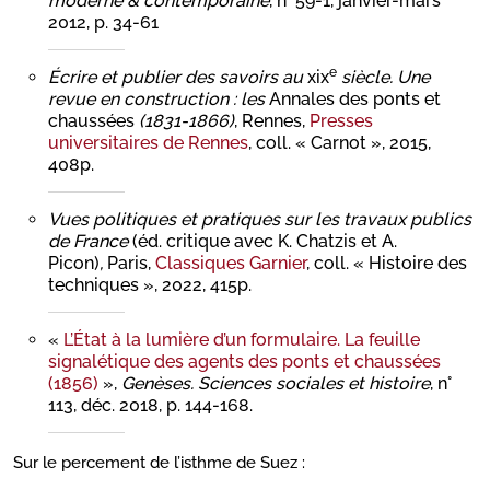
moderne & contemporaine
, n° 59-1, janvier-mars
2012, p. 34-61
e
Écrire et publier des savoirs au
xix
siècle. Une
revue en construction : les
Annales des ponts et
chaussées
(1831-1866)
, Rennes,
Presses
universitaires de Rennes
, coll. « Carnot », 2015,
408p.
Vues politiques et pratiques sur les travaux publics
de France
(éd. critique avec K. Chatzis et A.
Picon)
,
Paris,
Classiques Garnier
, coll. « Histoire des
techniques », 2022, 415p.
«
L’État à la lumière d’un formulaire. La feuille
signalétique des agents des ponts et chaussées
(1856)
»,
Genèses. Sciences sociales et histoire
, n°
113, déc. 2018, p. 144-168.
Sur le percement de l’isthme de Suez :