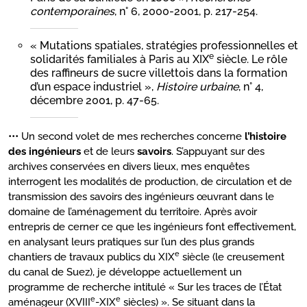
contemporaines
, n° 6, 2000-2001, p. 217-254.
« Mutations spatiales, stratégies professionnelles et
e
solidarités familiales à Paris au XIX
siècle. Le rôle
des raffineurs de sucre villettois dans la formation
d’un espace industriel »,
Histoire urbaine
, n° 4,
décembre 2001, p. 47-65.
••• Un second volet de mes recherches concerne
l’histoire
des ingénieurs
et de leurs
savoirs
. S’appuyant sur des
archives conservées en divers lieux, mes enquêtes
interrogent les modalités de production, de circulation et de
transmission des savoirs des ingénieurs œuvrant dans le
domaine de l’aménagement du territoire. Après avoir
entrepris de cerner ce que les ingénieurs font effectivement,
en analysant leurs pratiques sur l’un des plus grands
e
chantiers de travaux publics du XIX
siècle (le creusement
du canal de Suez), je développe actuellement un
programme de recherche intitulé « Sur les traces de l’État
e
e
aménageur (XVIII
-XIX
siècles) ». Se situant dans la